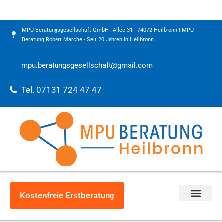
MPU Beratungsgesellschaft GmbH | Allee 31 | 74072 Heilbronn | MPU
Beratung Robert Marche - Seit 20 Jahren in Heilbronn
mpu.beratungsgesellschaft@gmail.com
Tel. 07131 724 47 47
Kostenfreie Erstberatung